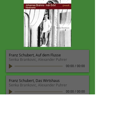
Franz Schubert, Auf dem Flusse
Senka Brankovic, Alexander Puhrer
00:00
/
00:00
Franz Schubert, Das Wirtshaus
Senka Brankovic, Alexander Puhrer
00:00
/
00:00