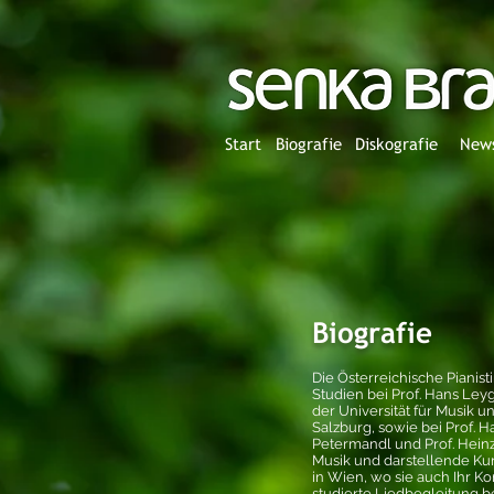
Start
Biografie
Diskografie
New
Biografie
Die Österreichische Pianist
Studien bei Prof. Hans Leyg
der Universität für Musik 
Salzburg, sowie bei Prof. H
Petermandl und Prof. Heinz
Musik und darstellende Ku
in Wien, wo sie auch Ihr K
studierte Liedbegleitung b