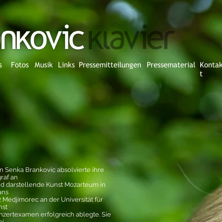
s
Fotos
Musik
Links
Pressemitteilungen
Pressematerial
Konta
t
in Senka Brankovic absolvierte ihre
raf an
und darstellende Kunst Mozarteum in
ans
 Medjimorec an der Universität für
nst
onzertexamen erfolgreich ablegte. Sie
ei