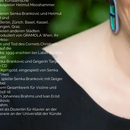
ie künstlerische
hauspieler Helmut Mooshammer
stieren Senka Brankovic und Helmut
 sind
erlin, Zürich, Basel, Kassel,
ngen, Graz,
ielen anderen Städten.
produziert von GRAMOLA Wien, ihr
Melo-
n und Tod des Cornets Christoph
auf die
ilke. 1999 erschien bei Label Pavane
von
nka Brankovic und Geigerin Tanja
e CD
Korngold, eingespielt von Senka
 Hell
1 spielte Senka Brankovic mit Geiger
abel
 dem Gesamtwerk für Violine und
018 ist
on Johannes Brahms und Ivan Eröd
nkovic
nahm.
t als Dozentin für Klavier an der
owie an der Universität der Künste