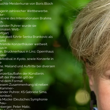
suchte Meisterkurse von Boris Bloch
rägerin zahlreicher Wettbewerbe,
or-
 sowie des Internationalen Brahms
h.
xander Puhrer wurde sie
tionalen Wett-
ttgart.
ätigkeit führte Senka Brankovic als
 und
führende Konzerthäuser weltweit.
us in
in, Brucknerhaus in Linz, Opernhaus
eater
festival in Kyoto, sowie Konzerte in
e
, Mailand und Auftritte bei diversen
ige
onzertlaufbahn der Künstlerin.
 der Pianistin gilt der
nd dem Format
n diesem Zusammenhang ist neben
d Kammer-
ander Puhrer, KS Gabriele Sima,
oniker),
ija Mücke (Deutsches Symphonie
chau-
emberger, Peter Matic,