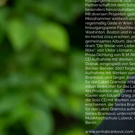
KlausjürgenWussow, usw) d
Partnerschaft mit dem Sc
besonders hervorzuheben.
Mit diversen Projekten ga
Mooshammer weltweit und
regelmäßig Gäste in Wien, B
Kreuzgangspiele Feuchtwa
Washinton, Boston und in v
Im Herbst 2024 erschien, 
gemeinsames Album, das 
dram "Die Weise von Liebe
Rilke“, von Viktor Ullmann, 
Prosa Dichtung von R. M. R
CD Aufnahme mit Werken 
Dvorak, eingespielt von Se
Becker-Bender. 2007 folgt
Aufnahme mit Werken von 
Brankovic und Geiger Josef
für das Label Gramola. 201
Alban Beikircher für das L
Ars Produktion die CD mit
Klavier von Eduard Grieg. 2
die Solo CD mit Werken v
erschienen, die Senka Bra
für das Label Gramola auf
Senka Brankovic unterrichte
Musikhochschule Lübeck, s
Berlin
www.senkabrankovic.com