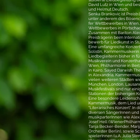
David Lutz in Wien und be
und Helmut Deutsch.
Senka Brankovic ist Preist
unter anderem des Bösend
fer Wettbewerbes in Wien,
Wettbewerbes in Pörtschac
Zusammen mit Bariton Ale
Preisträgerin beim Interna
bewerb für Liedkunst in Stu
Eine umfangreiche Konzertt
Solistin, Kammermusikerin
Liedbegleiterin bisher in 
Musikverein und Konzertha
Wien, Philharmonie in Berl
in Kairo, Sayed Darwish Th
in Alexandria, Kammermusik
vielen weiteren Städten wi
München, London, Lausanne
Musikfestivals sind nur ein
Stationen der bisherigen K
Eine besondere Leidenschaft
Kammermusik, dem Lied u
"Literarisches Konzert“. I
diversen SängerInnen un
musikparterInnen wie Alex
Josef Hell (WienerPhilharm
Tanja Becker-Bender, Mar
Orchester Berlin), sowie S
spielerInnen (u.A. Julia St